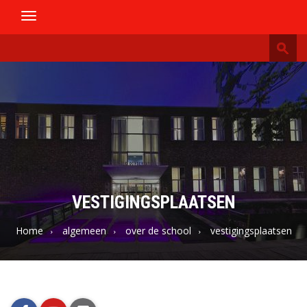
Toggle
navigation
Stedelijk
Conservatorium
Mechelen
VESTIGINGSPLAATSEN
Home
algemeen
over de school
vestigingsplaatsen